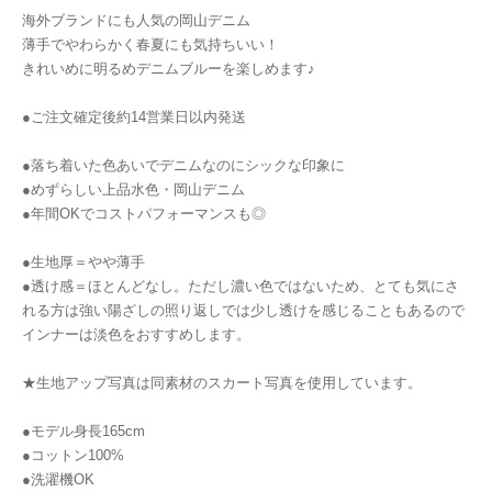
海外ブランドにも人気の岡山デニム
薄手でやわらかく春夏にも気持ちいい！
きれいめに明るめデニムブルーを楽しめます♪
●ご注文確定後約14営業日以内発送
●落ち着いた色あいでデニムなのにシックな印象に
●めずらしい上品水色・岡山デニム
●年間OKでコストパフォーマンスも◎
●生地厚＝やや薄手
●透け感＝ほとんどなし。ただし濃い色ではないため、とても気にさ
れる方は強い陽ざしの照り返しでは少し透けを感じることもあるので
インナーは淡色をおすすめします。
★生地アップ写真は同素材のスカート写真を使用しています。
●モデル身長165cm
●コットン100%
●洗濯機OK