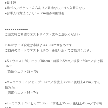
●日本製
●総ゴム／ポケット左右あり／裏地なし／ゴム入替口なし
●お手入れ方法により1～3cm縮み可能性有
●●●●●●●●●●●●
ご注文時ご希望ウエストサイズ・丈をご選択ください
LOUのサイズ設定は市販より4～5cm大きめです
ご自身のヌードウエスト（胴の一番細い所）でご検討ください
●S＝ウエスト66／ヒップ104cm／前股上32cm／後股上39cm／すそ幅
31cm
（適応ウエスト62～70）
●M＝ウエスト70／ヒップ106cm／前股上33cm／後股上40cm／すそ
幅32.5cm
（適応ウエスト66～74）
●L＝ウエスト76／ヒップ108cm／前股上34cm／後股上41cm／すそ幅