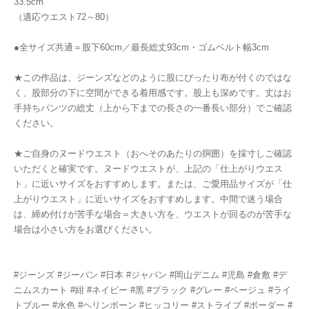
33.5cm
（適応ウエスト72～80）
●全サイズ共通＝股下60cm／最長総丈93cm・ゴムベルト幅3cm
★この作品は、ジーンズなどのように股にぴったり布が付くのではな
く、股部分の下に空間ができる着用感です。股上も深めです。丈はお
手持ちパンツの総丈（上から下までの長さの一番長い部分）でご確認
ください。
★ご自身のヌードウエスト（おへそのあたりの胴囲）を採寸しご確認
いただくと確実です。ヌードウエストが、上記の「仕上がりウエス
ト」に近いサイズをおすすめします。または、ご愛用品サイズが「仕
上がりウエスト」に近いサイズをおすすめします。中間で迷う場合
は、締め付けが苦手な場合＝大きい方を、ウエストが回るのが苦手な
場合は小さい方をお選びください。
#ジーンズ #ジーパン #日本 #ジャパン #岡山デニム #児島 #倉敷 #デ
ニムスカート #紺 #ネイビー #黒 #ブラック #グレー #ベージュ #ライ
トブルー #水色 #ヘリンボーン #ヒッコリー #ストライプ #ボーダー #