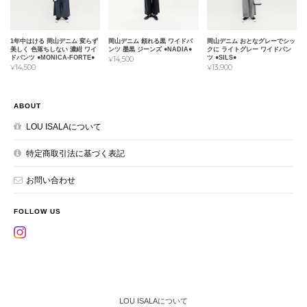
1年中はける 岡山デニム 変らず
岡山デニム 頼れる黒 ワイドパ
岡山デニム おとなグレーでシッ
美しく 色落ちしない 濃紺 ワイ
ンツ 墨黒 ジーンズ ●NADIA●
クに ライトグレー ワイドパン
ドパンツ ●MONICA-FORTE●
ツ ●SILS●
¥14,500
¥14,500
¥13,900
ABOUT
LOU ISALAについて
特定商取引法に基づく表記
お問い合わせ
FOLLOW US
LOU ISALAについて