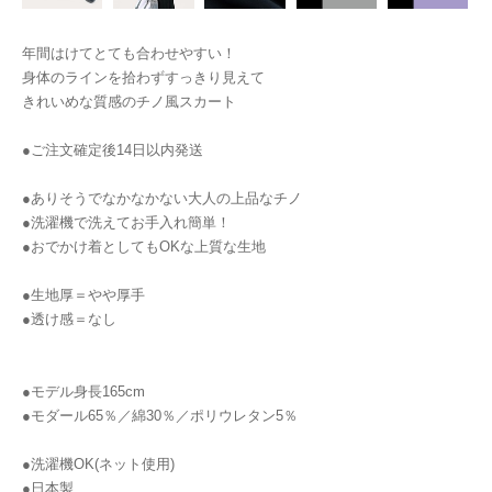
年間はけてとても合わせやすい！
身体のラインを拾わずすっきり見えて
きれいめな質感のチノ風スカート
●ご注文確定後14日以内発送
●ありそうでなかなかない大人の上品なチノ
●洗濯機で洗えてお手入れ簡単！
●おでかけ着としてもOKな上質な生地
●生地厚＝やや厚手
●透け感＝なし
●モデル身長165cm
●モダール65％／綿30％／ポリウレタン5％
●洗濯機OK(ネット使用)
●日本製