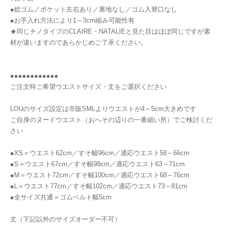
●総ゴム／ポケット左右あり／裏地なし／ゴム入替口なし
●お手入れ方法により1～3cm縮み可能性有
★同じチノタイプのCLAIRE・NATALIEと見た目はほぼ同じですが素
材が違いますのであらかじめご了承ください。
●●●●●●●●●●●●
ご注文時ご希望ウエストサイズ・丈をご選択ください
LOUのサイズ設定は市販SMLよりウエストが4～5cm大きめです
ご自身のヌードウエスト（おへその辺りの一番細い所）でご検討くだ
さい
●XS＝ウエスト62cm／すそ幅96cm／適応ウエスト58～66cm
●S＝ウエスト67cm／すそ幅98cm／適応ウエスト63～71cm
●M＝ウエスト72cm／すそ幅100cm／適応ウエスト68～76cm
●L＝ウエスト77cm／すそ幅102cm／適応ウエスト73～81cm
●全サイズ共通＝ゴムベルト幅5cm
丈（下記以外のサイズオーダー不可）