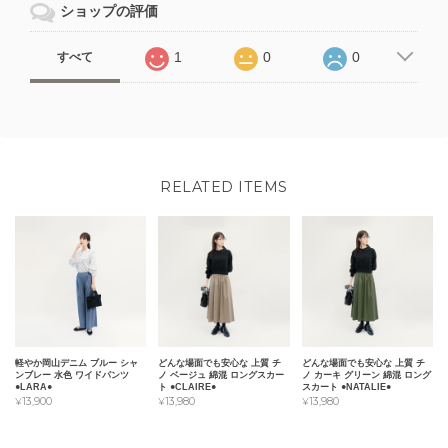
ショップの評価
1
0
0
すべて
RELATED ITEMS
軽やか岡山デニム ブルー シャ
どんな場面でも安心な 上質 チ
どんな場面でも安心な 上質 チ
ンブレー 水色 ワイドパンツ
ノ ベージュ 綿混 ロングスカー
ノ カーキ グリーン 綿混 ロング
●LARA●
ト ●CLAIRE●
スカート ●NATALIE●
¥13,900
¥13,980
¥13,980