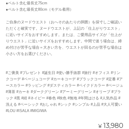
●ベルト含む最長丈75cm
●ベルト含む最長丈80cm（モデル着用）
ご自身のヌードウエスト（おへそのあたりの胴囲）を採寸しご確認い
ただくと確実です。ヌードウエストが、上記の「仕上がりウエスト」
に近いサイズをおすすめします。または、ご愛用品サイズが「仕上が
りウエスト」に近いサイズをおすすめします。中間で迷う場合は、締
め付けが苦手な場合＝大きい方を、ウエストが回るのが苦手な場合は
小さい方をお選びください。
#ご褒美 #プレゼント #誕生日 #使い勝手抜群 #旅行 #オフィス #リン
クコーデ #ベージュコーデ #カーキコーデ #ブラックコーデ #定番 #ア
ースカラー #ラッピング #ダスティカラー #ベイクドカラー #ベージュ
#薄茶 #カーキ #ダークグリーン #アーミーグリーン #オリーブ #ブラ
ック #黒 #紺 #ネイビー #春色 #秋色 #無地 #年間はける #人気作品 #
洗える #ベーシック #おしゃれ #シック #シンプル #上品 #大人可愛い
#LOU #ISALA #MIGIWA
13,980
¥